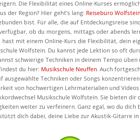
igern. Die Flexibilität eines Online-Kurses ermögli
s der Region? Hier geht’s lang:
Reisebüro Wolfstei
gebunden bist. Für alle, die auf Entdeckungsreise si
 verfügbar, ob du morgens, mittags oder abends ler
 hast mit einem Online-Kurs die Flexibilität, dein 
schule Wolfstein. Du kannst jede Lektion so oft dur
kannst schwierige Techniken in deinem Tempo üben un
findest du hier:
Musikschule Neuffen
. Auch fortgesc
h auf ausgewählte Techniken oder Songs konzentrieren
rkeit von hochwertigen Lehrmaterialien und Video
Akkordwechsel Musikschule Wolfstein. Sie bieten dir d
keiten weiter zu verfeinern. Ganz egal, wo du dich 
stützt dich dabei, deine Liebe zur Akustik-Gitarre in