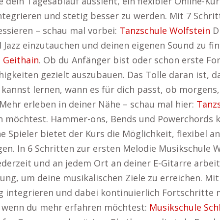
 dein Tagesablauf aussieht, ein flexibler Online-Kur
 integrieren und stetig besser zu werden. Mit 7 Schr
ressieren – schau mal vorbei:
Tanzschule Wolfstein
Di
 Jazz einzutauchen und deinen eigenen Sound zu find
 Geithain
. Ob du Anfänger bist oder schon erste Fo
higkeiten gezielt auszubauen. Das Tolle daran ist, 
 kannst lernen, wann es für dich passt, ob morgens
 Mehr erleben in deiner Nähe – schau mal hier:
Tanzs
 möchtest. Hammer-ons, Bends und Powerchords kan
ene Spieler bietet der Kurs die Möglichkeit, flexibel
gen. In 6 Schritten zur ersten Melodie Musikschule 
derzeit und an jedem Ort an deiner E-Gitarre arbeit
gung, um deine musikalischen Ziele zu erreichen. Mit
ag integrieren und dabei kontinuierlich Fortschritte
i, wenn du mehr erfahren möchtest:
Musikschule Sch