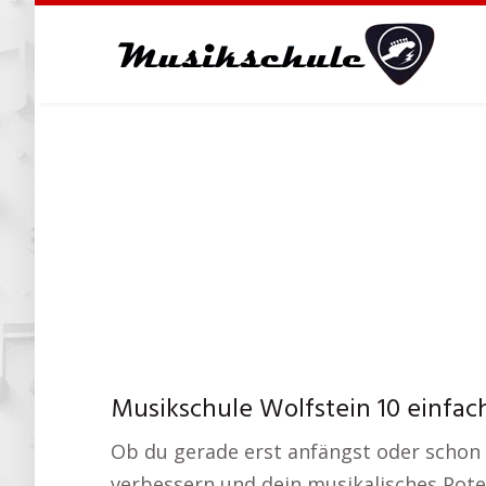
Skip
to
main
content
Musikschule Wolfstein 10 einfac
Ob du gerade erst anfängst oder schon e
verbessern und dein musikalisches Poten