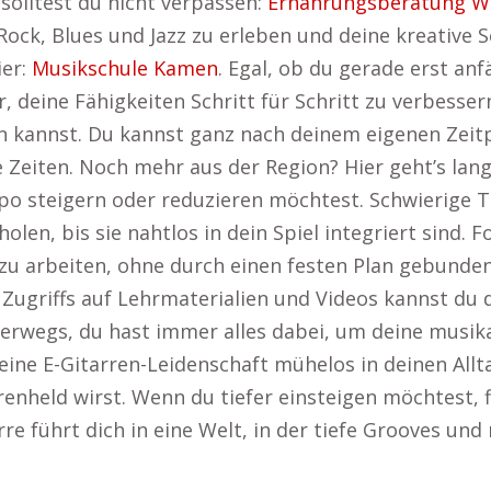
 solltest du nicht verpassen:
Ernährungsberatung W
 Rock, Blues und Jazz zu erleben und deine kreative 
ier:
Musikschule Kamen
. Egal, ob du gerade erst an
r, deine Fähigkeiten Schritt für Schritt zu verbesser
 kannst. Du kannst ganz nach deinem eigenen Zeitp
Zeiten. Noch mehr aus der Region? Hier geht’s lan
mpo steigern oder reduzieren möchtest. Schwierige
en, bis sie nahtlos in dein Spiel integriert sind. F
 zu arbeiten, ohne durch einen festen Plan gebunden 
ugriffs auf Lehrmaterialien und Videos kannst du dei
rwegs, du hast immer alles dabei, um deine musikal
eine E-Gitarren-Leidenschaft mühelos in deinen Allt
rrenheld wirst. Wenn du tiefer einsteigen möchtest, 
rre führt dich in eine Welt, in der tiefe Grooves un