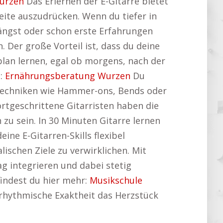
urzen
Das Erlernen der E-Gitarre bietet
Seite auszudrücken. Wenn du tiefer in
fängst oder schon erste Erfahrungen
n. Der große Vorteil ist, dass du deine
lan lernen, egal ob morgens, nach der
g:
Ernährungsberatung Wurzen
Du
 Techniken wie Hammer-ons, Bends oder
ortgeschrittene Gitarristen haben die
zu sein. In 30 Minuten Gitarre lernen
ne E-Gitarren-Skills flexibel
ischen Ziele zu verwirklichen. Mit
ag integrieren und dabei stetig
findest du hier mehr:
Musikschule
d rhythmische Exaktheit das Herzstück