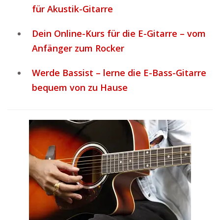
für Akustik-Gitarre
Dein Online-Kurs für die E-Gitarre – vom
Anfänger zum Rocker
Werde Bassist – lerne die E-Bass-Gitarre
bequem von zu Hause