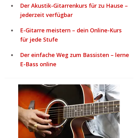
Der Akustik-Gitarrenkurs für zu Hause –
jederzeit verfügbar
E-Gitarre meistern – dein Online-Kurs
für jede Stufe
Der einfache Weg zum Bassisten – lerne
E-Bass online