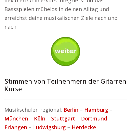
flexiblen Online-Kurs integrierst du das
Bassspielen mühelos in deinen Alltag und
erreichst deine musikalischen Ziele nach und
nach.
Stimmen von Teilnehmern der Gitarren
Kurse
Musikschulen regional:
Berlin
–
Hamburg
–
München
–
Köln
–
Stuttgart
–
Dortmund
–
Erlangen
–
Ludwigsburg
–
Herdecke