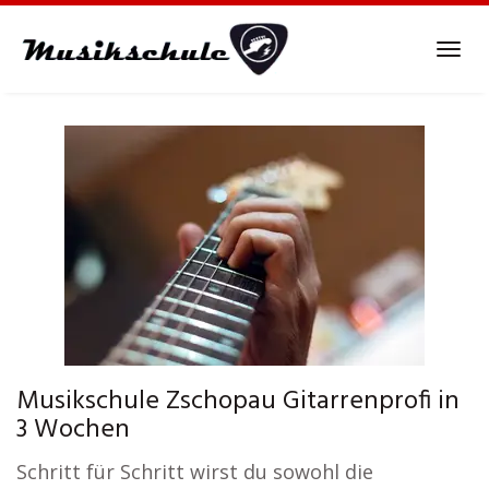
Skip
to
Tog
main
navi
content
Musikschule Zschopau Gitarrenprofi in
3 Wochen
Schritt für Schritt wirst du sowohl die