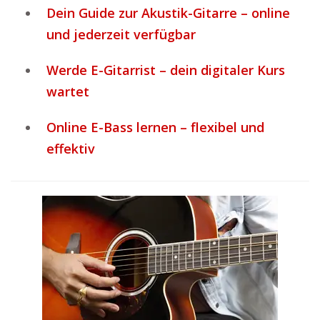
Dein Guide zur Akustik-Gitarre – online
und jederzeit verfügbar
Werde E-Gitarrist – dein digitaler Kurs
wartet
Online E-Bass lernen – flexibel und
effektiv