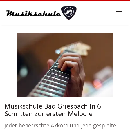
Skip
to
Tog
main
navi
content
Musikschule Bad Griesbach In 6
Schritten zur ersten Melodie
Jeder beherrschte Akkord und jede gespielte