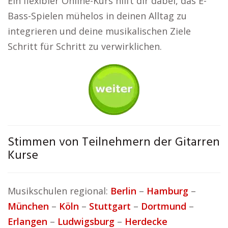
Ein flexibler Online-Kurs hilft dir dabei, das E-
Bass-Spielen mühelos in deinen Alltag zu
integrieren und deine musikalischen Ziele
Schritt für Schritt zu verwirklichen.
Stimmen von Teilnehmern der Gitarren
Kurse
Musikschulen regional:
Berlin
–
Hamburg
–
München
–
Köln
–
Stuttgart
–
Dortmund
–
Erlangen
–
Ludwigsburg
–
Herdecke