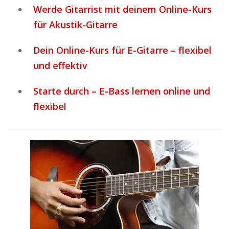
Werde Gitarrist mit deinem Online-Kurs
für Akustik-Gitarre
Dein Online-Kurs für E-Gitarre – flexibel
und effektiv
Starte durch – E-Bass lernen online und
flexibel