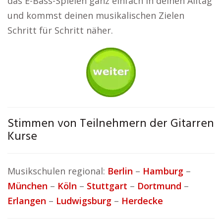
das E-Bass-Spielen ganz einfach in deinen Alltag
und kommst deinen musikalischen Zielen
Schritt für Schritt näher.
Stimmen von Teilnehmern der Gitarren
Kurse
Musikschulen regional:
Berlin
–
Hamburg
–
München
–
Köln
–
Stuttgart
–
Dortmund
–
Erlangen
–
Ludwigsburg
–
Herdecke