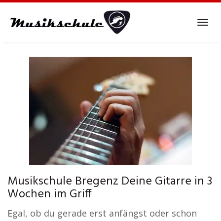
Skip
to
Tog
main
navi
content
Musikschule Bregenz Deine Gitarre in 3
Wochen im Griff
Egal, ob du gerade erst anfängst oder schon