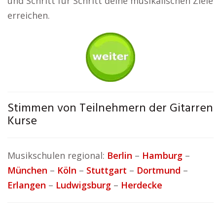
und Schritt für Schritt deine musikalischen Ziele
erreichen.
Stimmen von Teilnehmern der Gitarren
Kurse
Musikschulen regional:
Berlin
–
Hamburg
–
München
–
Köln
–
Stuttgart
–
Dortmund
–
Erlangen
–
Ludwigsburg
–
Herdecke