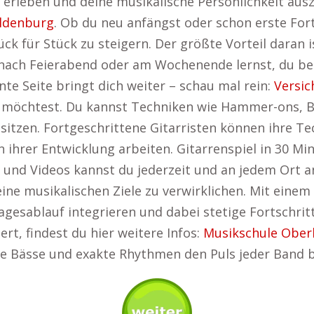
 erleben und deine musikalische Persönlichkeit ausz
ldenburg
. Ob du neu anfängst oder schon erste For
ck für Stück zu steigern. Der größte Vorteil daran ist
, nach Feierabend oder am Wochenende lernst, du b
nte Seite bringt dich weiter – schau mal rein:
Versic
hen möchtest. Du kannst Techniken wie Hammer-ons, 
er sitzen. Fortgeschrittene Gitarristen können ihre 
ihrer Entwicklung arbeiten. Gitarrenspiel in 30 Min
und Videos kannst du jederzeit und an jedem Ort an 
eine musikalischen Ziele zu verwirklichen. Mit einem
agesablauf integrieren und dabei stetige Fortschrit
rt, findest du hier weitere Infos:
Musikschule Ober
de Bässe und exakte Rhythmen den Puls jeder Band b