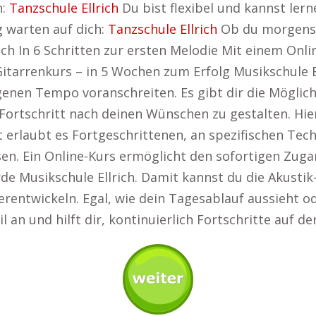
n:
Tanzschule Ellrich
Du bist flexibel und kannst ler
 warten auf dich:
Tanzschule Ellrich
Ob du morgens, 
rich In 6 Schritten zur ersten Melodie Mit einem Onli
tarrenkurs – in 5 Wochen zum Erfolg Musikschule El
genen Tempo voranschreiten. Es gibt dir die Möglic
ortschritt nach deinen Wünschen zu gestalten. Hier
tät erlaubt es Fortgeschrittenen, an spezifischen Te
n. Ein Online-Kurs ermöglicht den sofortigen Zugan
e Musikschule Ellrich. Damit kannst du die Akustik
rentwickeln. Egal, wie dein Tagesablauf aussieht ode
 an und hilft dir, kontinuierlich Fortschritte auf d