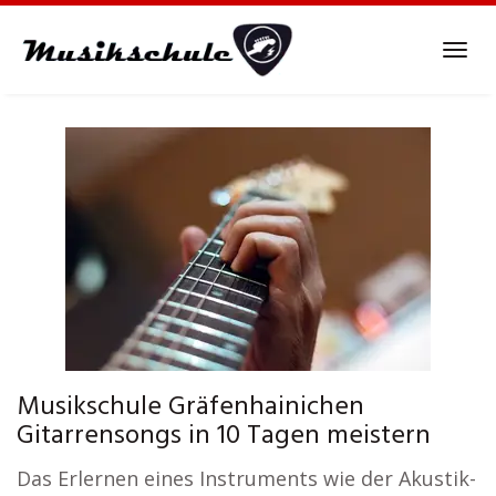
Skip
to
Tog
main
navi
content
Musikschule Gräfenhainichen
Gitarrensongs in 10 Tagen meistern
Das Erlernen eines Instruments wie der Akustik-