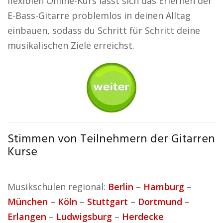
flexiblen Online-Kurs lässt sich das Erlernen der
E-Bass-Gitarre problemlos in deinen Alltag
einbauen, sodass du Schritt für Schritt deine
musikalischen Ziele erreichst.
Stimmen von Teilnehmern der Gitarren
Kurse
Musikschulen regional:
Berlin
–
Hamburg
–
München
–
Köln
–
Stuttgart
–
Dortmund
–
Erlangen
–
Ludwigsburg
–
Herdecke