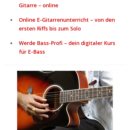
Gitarre – online
Online E-Gitarrenunterricht – von den
ersten Riffs bis zum Solo
Werde Bass-Profi – dein digitaler Kurs
für E-Bass