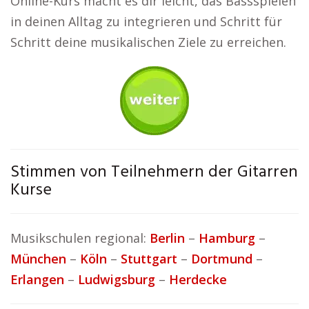
Online-Kurs macht es dir leicht, das Bassspielen
in deinen Alltag zu integrieren und Schritt für
Schritt deine musikalischen Ziele zu erreichen.
Stimmen von Teilnehmern der Gitarren
Kurse
Musikschulen regional:
Berlin
–
Hamburg
–
München
–
Köln
–
Stuttgart
–
Dortmund
–
Erlangen
–
Ludwigsburg
–
Herdecke