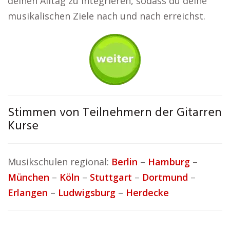
deinen Alltag zu integrieren, sodass du deine
musikalischen Ziele nach und nach erreichst.
Stimmen von Teilnehmern der Gitarren
Kurse
Musikschulen regional:
Berlin
–
Hamburg
–
München
–
Köln
–
Stuttgart
–
Dortmund
–
Erlangen
–
Ludwigsburg
–
Herdecke