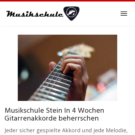
Skip
to
Tog
main
navi
content
Musikschule Stein In 4 Wochen
Gitarrenakkorde beherrschen
Jeder sicher gespielte Akkord und jede Melodie,