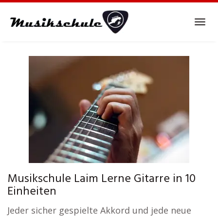
Skip
to
Tog
main
navi
content
Musikschule Laim Lerne Gitarre in 10
Einheiten
Jeder sicher gespielte Akkord und jede neue