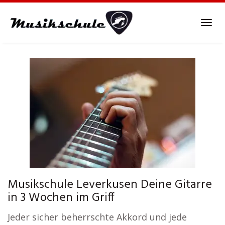
Skip
to
Tog
main
navi
content
Musikschule Leverkusen Deine Gitarre
in 3 Wochen im Griff
Jeder sicher beherrschte Akkord und jede