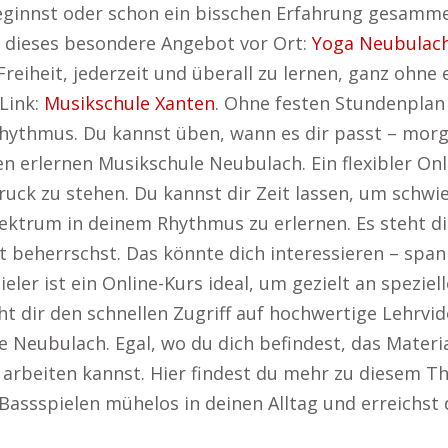
ginnst oder schon ein bisschen Erfahrung gesammelt
t dieses besondere Angebot vor Ort:
Yoga Neubulac
e Freiheit, jederzeit und überall zu lernen, ganz oh
Link:
Musikschule Xanten
. Ohne festen Stundenplan
Rhythmus. Du kannst üben, wann es dir passt – morg
 erlernen Musikschule Neubulach. Ein flexibler Onlin
uck zu stehen. Du kannst dir Zeit lassen, um schwi
ektrum in deinem Rhythmus zu erlernen. Es steht dir 
kt beherrschst. Das könnte dich interessieren – sp
eler ist ein Online-Kurs ideal, um gezielt an speziel
ht dir den schnellen Zugriff auf hochwertige Lehrvi
Neubulach. Egal, wo du dich befindest, das Material
n arbeiten kannst. Hier findest du mehr zu diesem 
s Bassspielen mühelos in deinen Alltag und erreichst