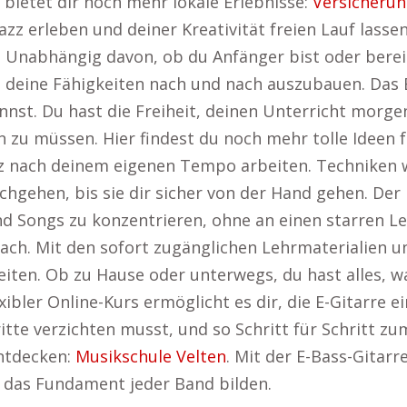
bietet dir noch mehr lokale Erlebnisse:
Versicheru
azz erleben und deiner Kreativität freien Lauf lasse
. Unabhängig davon, ob du Anfänger bist oder bereit
e, deine Fähigkeiten nach und nach auszubauen. Das B
 kannst. Du hast die Freiheit, deinen Unterricht mo
n zu müssen. Hier findest du noch mehr tolle Ideen 
 nach deinem eigenen Tempo arbeiten. Techniken
hgehen, bis sie dir sicher von der Hand gehen. Der 
und Songs zu konzentrieren, ohne an einen starren L
ach. Mit den sofort zugänglichen Lehrmaterialien un
eiten. Ob zu Hause oder unterwegs, du hast alles, 
xibler Online-Kurs ermöglicht es dir, die E-Gitarre ei
itte verzichten musst, und so Schritt für Schritt z
ntdecken:
Musikschule Velten
. Mit der E-Bass-Gitarr
 das Fundament jeder Band bilden.