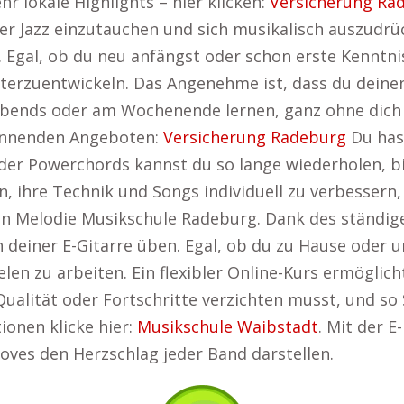
 lokale Highlights – hier klicken:
Versicherung Ra
er Jazz einzutauchen und sich musikalisch auszudrüc
. Egal, ob du neu anfängst oder schon erste Kenntniss
iterzuentwickeln. Das Angenehme ist, dass du deinen 
abends oder am Wochenende lernen, ganz ohne dich 
annenden Angeboten:
Versicherung Radeburg
Du hast
r Powerchords kannst du so lange wiederholen, bis s
n, ihre Technik und Songs individuell zu verbessern
en Melodie Musikschule Radeburg. Dank des ständige
 deiner E-Gitarre üben. Egal, ob du zu Hause oder 
len zu arbeiten. Ein flexibler Online-Kurs ermöglicht 
Qualität oder Fortschritte verzichten musst, und so
ionen klicke hier:
Musikschule Waibstadt
. Mit der E
oves den Herzschlag jeder Band darstellen.