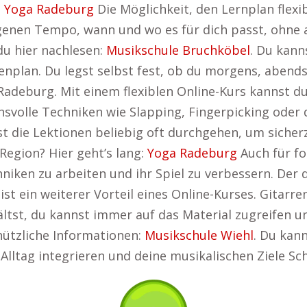
:
Yoga Radeburg
Die Möglichkeit, den Lernplan flexib
igenen Tempo, wann und wo es für dich passt, ohne
du hier nachlesen:
Musikschule Bruchköbel
. Du kann
denplan. Du legst selbst fest, ob du morgens, aben
Radeburg. Mit einem flexiblen Online-Kurs kannst d
chsvolle Techniken wie Slapping, Fingerpicking oder
 die Lektionen beliebig oft durchgehen, um sicherz
Region? Hier geht’s lang:
Yoga Radeburg
Auch für fo
hniken zu arbeiten und ihr Spiel zu verbessern. Der 
t ein weiterer Vorteil eines Online-Kurses. Gitarr
ltst, du kannst immer auf das Material zugreifen un
nützliche Informationen:
Musikschule Wiehl
. Du kan
Alltag integrieren und deine musikalischen Ziele Schr