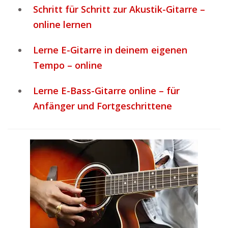
Schritt für Schritt zur Akustik-Gitarre –
online lernen
Lerne E-Gitarre in deinem eigenen
Tempo – online
Lerne E-Bass-Gitarre online – für
Anfänger und Fortgeschrittene