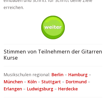
einbauen und Schritt für Schritt deine Ziele
erreichen.
Stimmen von Teilnehmern der Gitarren
Kurse
Musikschulen regional:
Berlin
–
Hamburg
–
München
–
Köln
–
Stuttgart
–
Dortmund
–
Erlangen
–
Ludwigsburg
–
Herdecke