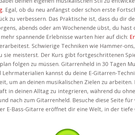
abei deinen eigenen musikalischen Stil zu entwickel
g
. Egal, ob du neu anfängst oder schon erste Fortsc
tück zu verbessern. Das Praktische ist, dass du dir d
morgens, abends oder am Wochenende übst, du hast d
 mehr spannende Erlebnisse warten hier auf dich:
E
r erarbeitest. Schwierige Techniken wie Hammer-on
u sie meisterst. Der Kurs gibt fortgeschrittenen Sp
plan folgen zu müssen. Gitarrenheld in 30 Tagen Mu
ehrmaterialien kannst du deine E-Gitarren-Technik
it, um an deinen musikalischen Zielen zu arbeiten. Ei
aft in deinen Alltag zu integrieren, während du ohne
 und nach zum Gitarrenheld. Besuche diese Seite für
der E-Bass-Gitarre eröffnet dir eine Welt, in der tie