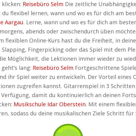
 klicken:
Reisebüro Selm
Die zeitliche Unabhängigke
t du flexibel lernen, wann und wo es für dich am be
le Aargau
. Lerne, wann und wo es für dich am besten
u morgens, abends oder zwischendurch üben möchtest
 flexiblen Online-Kurs hast du die Freiheit, in de
ie Slapping, Fingerpicking oder das Spiel mit dem 
die Möglichkeit, die Lektionen immer wieder zu wied
 geht’s lang:
Reisebüro Selm
Fortgeschrittene Spiel
nd ihr Spiel weiter zu entwickeln. Der Vorteil eines 
ionen zugreifen kannst. Gitarrenspiel in 3 Schritten
ur Verfügung, damit du kontinuierlich an deinen Forts
cken:
Musikschule Idar Oberstein
. Mit einem flexibl
ren, sodass du deine musikalischen Ziele Schritt für 