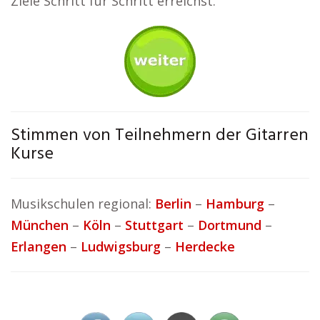
Ziele Schritt für Schritt erreichst.
Stimmen von Teilnehmern der Gitarren
Kurse
Musikschulen regional:
Berlin
–
Hamburg
–
München
–
Köln
–
Stuttgart
–
Dortmund
–
Erlangen
–
Ludwigsburg
–
Herdecke