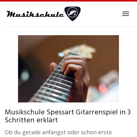
Skip
to
Tog
main
navi
content
Musikschule Spessart Gitarrenspiel in 3
Schritten erklärt
Ob du gerade anfängst oder schon erste