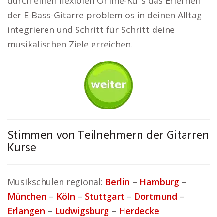
durch einen flexiblen Online-Kurs das Erlernen
der E-Bass-Gitarre problemlos in deinen Alltag
integrieren und Schritt für Schritt deine
musikalischen Ziele erreichen.
Stimmen von Teilnehmern der Gitarren
Kurse
Musikschulen regional:
Berlin
–
Hamburg
–
München
–
Köln
–
Stuttgart
–
Dortmund
–
Erlangen
–
Ludwigsburg
–
Herdecke