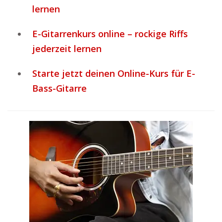
lernen
E-Gitarrenkurs online – rockige Riffs
jederzeit lernen
Starte jetzt deinen Online-Kurs für E-
Bass-Gitarre