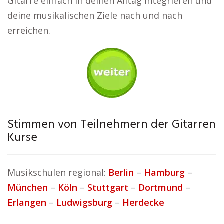
Gitarre einfach in deinen Alltag integrieren und
deine musikalischen Ziele nach und nach
erreichen.
Stimmen von Teilnehmern der Gitarren
Kurse
Musikschulen regional:
Berlin
–
Hamburg
–
München
–
Köln
–
Stuttgart
–
Dortmund
–
Erlangen
–
Ludwigsburg
–
Herdecke