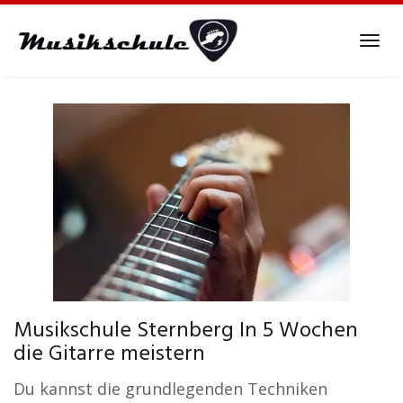
Skip
to
Tog
main
navi
content
Musikschule Sternberg In 5 Wochen
die Gitarre meistern
Du kannst die grundlegenden Techniken