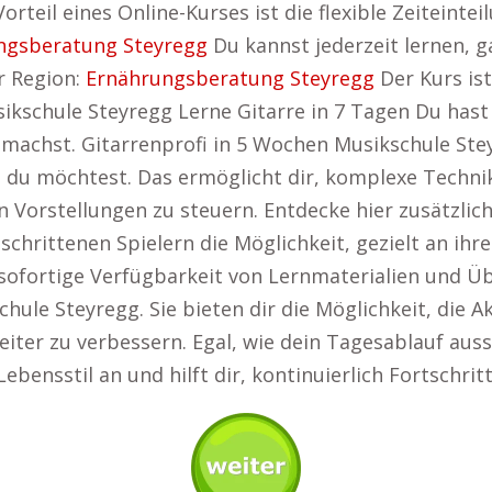
orteil eines Online-Kurses ist die flexible Zeiteinte
ngsberatung Steyregg
Du kannst jederzeit lernen, g
er Region:
Ernährungsberatung Steyregg
Der Kurs ist
ikschule Steyregg Lerne Gitarre in 7 Tagen Du hast 
 machst. Gitarrenprofi in 5 Wochen Musikschule Stey
e du möchtest. Das ermöglicht dir, komplexe Techn
n Vorstellungen zu steuern. Entdecke hier zusätzlic
tgeschrittenen Spielern die Möglichkeit, gezielt an i
sofortige Verfügbarkeit von Lernmaterialien und Übu
hule Steyregg. Sie bieten dir die Möglichkeit, die A
ter zu verbessern. Egal, wie dein Tagesablauf auss
Lebensstil an und hilft dir, kontinuierlich Fortschri