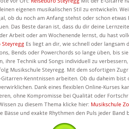
ote vor Ort:
Reisebüro Steyregg
Mit der E-Gitarre ha
einen eigenen musikalischen Stil zu entwickeln. Weit
gal, ob du noch am Anfang stehst oder schon etwas Er
en. Das Beste daran ist, dass du dir deine Lernzeiten
er Arbeit oder am Wochenende lernst, du hast volle F
 Steyregg
Es liegt an dir, wie schnell oder langsam
ns, Bends oder Powerchords so lange üben, bis sie 
n, ihre Technik und Songs individuell zu verbessern
olg Musikschule Steyregg. Mit dem sofortigen Zugrif
E-Gitarren-Kenntnissen arbeiten. Ob du daheim bist
erwirklichen. Dank eines flexiblen Online-Kurses kan
rieren, ohne Kompromisse bei Qualität oder Fortsch
Wissen zu diesem Thema klicke hier:
Musikschule Zo
de Bässe und exakte Rhythmen den Puls jeder Band b