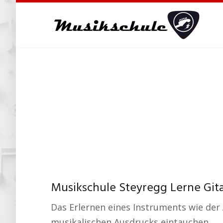
Skip
to
main
content
Musikschule Steyregg Lerne Gita
Das Erlernen eines Instruments wie der A
musikalischen Ausdrucks eintauchen.