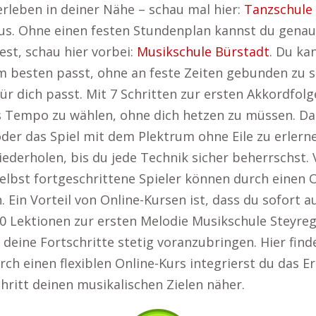
erleben in deiner Nähe – schau mal hier:
Tanzschule
us. Ohne einen festen Stundenplan kannst du genau
st, schau hier vorbei:
Musikschule Bürstadt
. Du ka
 besten passt, ohne an feste Zeiten gebunden zu s
r dich passt. Mit 7 Schritten zur ersten Akkordfolge
es Tempo zu wählen, ohne dich hetzen zu müssen. Da
der das Spiel mit dem Plektrum ohne Eile zu erlern
 wiederholen, bis du jede Technik sicher beherrschst
elbst fortgeschrittene Spieler können durch einen O
. Ein Vorteil von Online-Kursen ist, dass du sofort 
0 Lektionen zur ersten Melodie Musikschule Steyregg
deine Fortschritte stetig voranzubringen. Hier find
urch einen flexiblen Online-Kurs integrierst du das E
hritt deinen musikalischen Zielen näher.