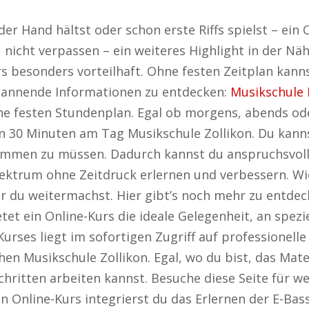
er Hand hältst oder schon erste Riffs spielst – ein O
u nicht verpassen – ein weiteres Highlight in der Nä
 besonders vorteilhaft. Ohne festen Zeitplan kannst
spannende Informationen zu entdecken:
Musikschule 
hne festen Stundenplan. Egal ob morgens, abends od
in 30 Minuten am Tag Musikschule Zollikon. Du kann
ommen zu müssen. Dadurch kannst du anspruchsvoll
lektrum ohne Zeitdruck erlernen und verbessern. Wie
r du weitermachst. Hier gibt’s noch mehr zu entdeck
tet ein Online-Kurs die ideale Gelegenheit, an spezie
Kurses liegt im sofortigen Zugriff auf professionell
en Musikschule Zollikon. Egal, wo du bist, das Mater
chritten arbeiten kannst. Besuche diese Seite für w
len Online-Kurs integrierst du das Erlernen der E-Ba