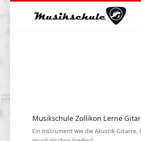
Skip
to
main
content
Musikschule Zollikon Lerne Gitar
Ein Instrument wie die Akustik-Gitarre, 
musikalischen Freiheit.