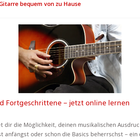
-Gitarre bequem von zu Hause
d Fortgeschrittene – jetzt online lernen
et dir die Möglichkeit, deinen musikalischen Ausdru
rst anfängst oder schon die Basics beherrschst – ein