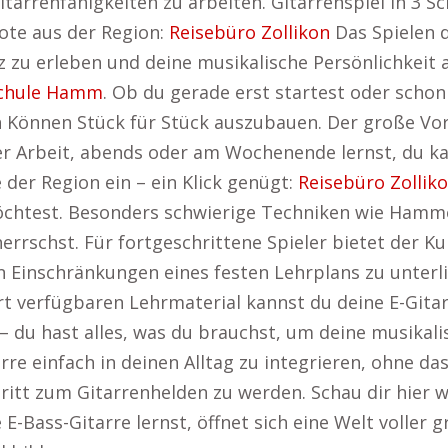
tarrenfähigkeiten zu arbeiten. Gitarrenspiel in 3 Sc
ote aus der Region:
Reisebüro Zollikon
Das Spielen d
z zu erleben und deine musikalische Persönlichkeit
chule Hamm
. Ob du gerade erst startest oder schon
 Können Stück für Stück auszubauen. Der große Vortei
r Arbeit, abends oder am Wochenende lernst, du kan
 der Region ein – ein Klick genügt:
Reisebüro Zollik
öchtest. Besonders schwierige Techniken wie Hamm
rrschst. Für fortgeschrittene Spieler bietet der Ku
n Einschränkungen eines festen Lehrplans zu unterli
rt verfügbaren Lehrmaterial kannst du deine E-Gitar
– du hast alles, was du brauchst, um deine musikalisc
arre einfach in deinen Alltag zu integrieren, ohne da
ritt zum Gitarrenhelden zu werden. Schau dir hier w
 E-Bass-Gitarre lernst, öffnet sich eine Welt volle