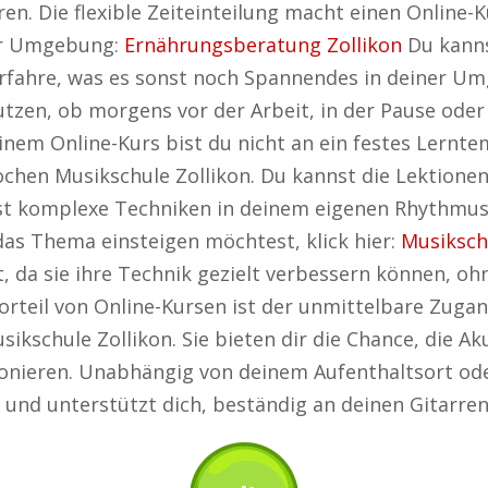
ren. Die flexible Zeiteinteilung macht einen Online-
ner Umgebung:
Ernährungsberatung Zollikon
Du kanns
Erfahre, was es sonst noch Spannendes in deiner U
utzen, ob morgens vor der Arbeit, in der Pause ode
 einem Online-Kurs bist du nicht an ein festes Lern
ochen Musikschule Zollikon. Du kannst die Lektione
st komplexe Techniken in deinem eigenen Rhythmus 
 das Thema einsteigen möchtest, klick hier:
Musiksch
tät, da sie ihre Technik gezielt verbessern können, 
rteil von Online-Kursen ist der unmittelbare Zuga
ikschule Zollikon. Sie bieten dir die Chance, die Ak
ionieren. Unabhängig von deinem Aufenthaltsort ode
und unterstützt dich, beständig an deinen Gitarren