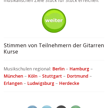
musikalischen Ziele Stück für Stück erreichen.
Stimmen von Teilnehmern der Gitarren
Kurse
Musikschulen regional:
Berlin
–
Hamburg
–
München
–
Köln
–
Stuttgart
–
Dortmund
–
Erlangen
–
Ludwigsburg
–
Herdecke