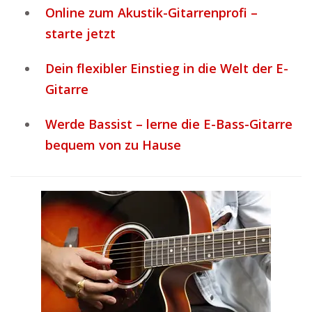
Online zum Akustik-Gitarrenprofi –
starte jetzt
Dein flexibler Einstieg in die Welt der E-
Gitarre
Werde Bassist – lerne die E-Bass-Gitarre
bequem von zu Hause