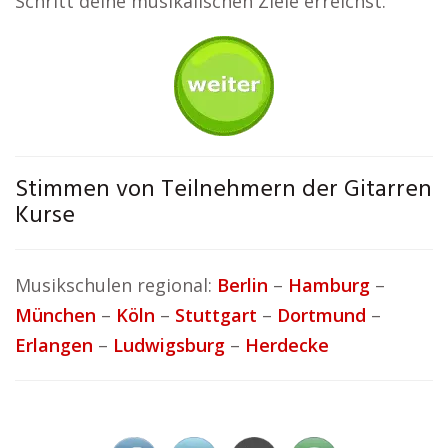
Schritt deine musikalischen Ziele erreichst.
Stimmen von Teilnehmern der Gitarren
Kurse
Musikschulen regional:
Berlin
–
Hamburg
–
München
–
Köln
–
Stuttgart
–
Dortmund
–
Erlangen
–
Ludwigsburg
–
Herdecke