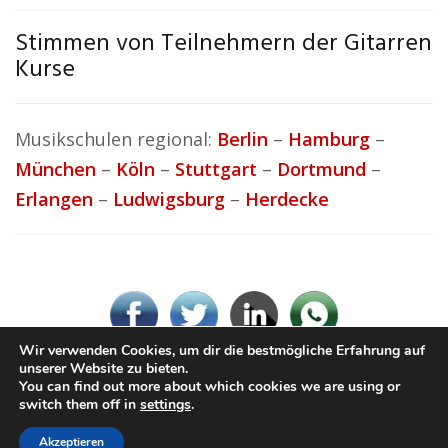
Stimmen von Teilnehmern der Gitarren
Kurse
Musikschulen regional:
Berlin
–
Hamburg
–
München
–
Köln
–
Stuttgart
–
Dortmund
–
Erlangen
–
Ludwigsburg
–
Herdecke
Wir verwenden Cookies, um dir die bestmögliche Erfahrung auf
unserer Website zu bieten.
You can find out more about which cookies we are using or
© Ton-Musikschule.de
switch them off in
settings
.
Impressum / Datenschutz
Cookie-Richtlinie (EU)
Akzeptieren