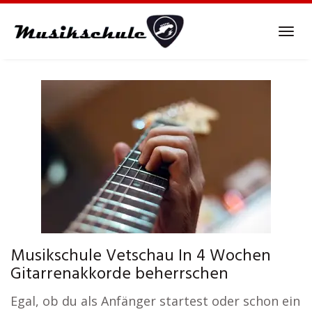
Skip
to
Tog
main
navi
content
Musikschule Vetschau In 4 Wochen
Gitarrenakkorde beherrschen
Egal, ob du als Anfänger startest oder schon ein