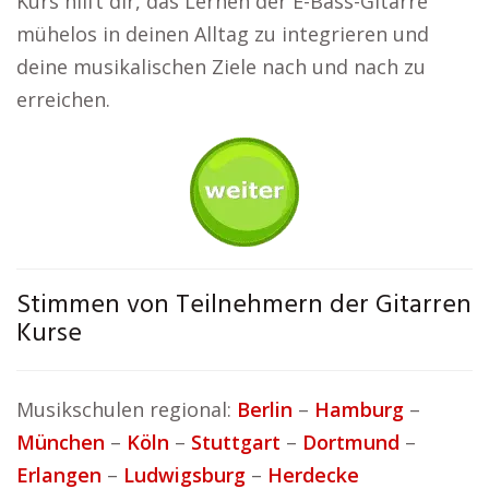
Kurs hilft dir, das Lernen der E-Bass-Gitarre
mühelos in deinen Alltag zu integrieren und
deine musikalischen Ziele nach und nach zu
erreichen.
Stimmen von Teilnehmern der Gitarren
Kurse
Musikschulen regional:
Berlin
–
Hamburg
–
München
–
Köln
–
Stuttgart
–
Dortmund
–
Erlangen
–
Ludwigsburg
–
Herdecke