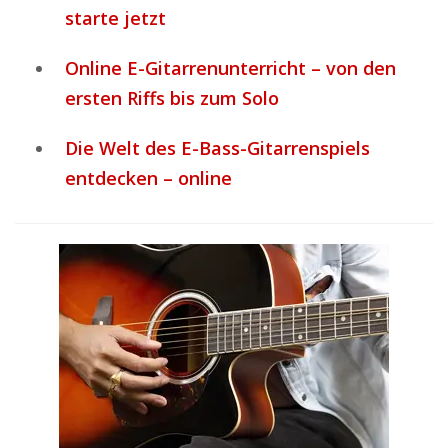
starte jetzt
Online E-Gitarrenunterricht – von den
ersten Riffs bis zum Solo
Die Welt des E-Bass-Gitarrenspiels
entdecken – online