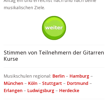
Alltag ein und erreichst nach und nach deine
musikalischen Ziele.
Stimmen von Teilnehmern der Gitarren
Kurse
Musikschulen regional:
Berlin
–
Hamburg
–
München
–
Köln
–
Stuttgart
–
Dortmund
–
Erlangen
–
Ludwigsburg
–
Herdecke