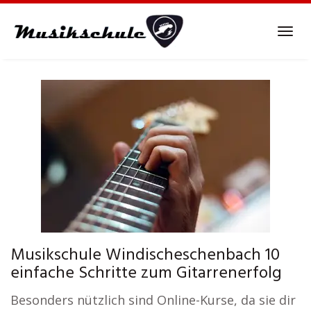
Skip
to
Tog
main
navi
content
Musikschule Windischeschenbach 10
einfache Schritte zum Gitarrenerfolg
Besonders nützlich sind Online-Kurse, da sie dir