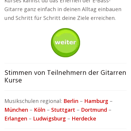
Kurses kannst du das Erlernen der E-Bass-
Gitarre ganz einfach in deinen Alltag einbauen
und Schritt für Schritt deine Ziele erreichen.
Stimmen von Teilnehmern der Gitarren
Kurse
Musikschulen regional:
Berlin
–
Hamburg
–
München
–
Köln
–
Stuttgart
–
Dortmund
–
Erlangen
–
Ludwigsburg
–
Herdecke