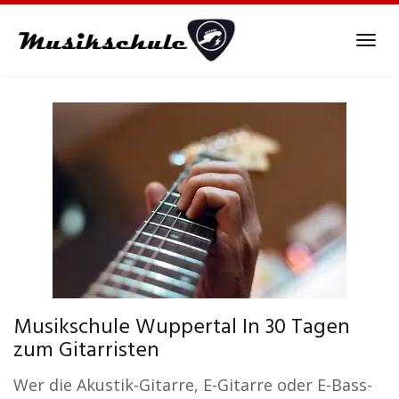
Skip
to
Tog
main
navi
content
Musikschule Wuppertal In 30 Tagen
zum Gitarristen
Wer die Akustik-Gitarre, E-Gitarre oder E-Bass-