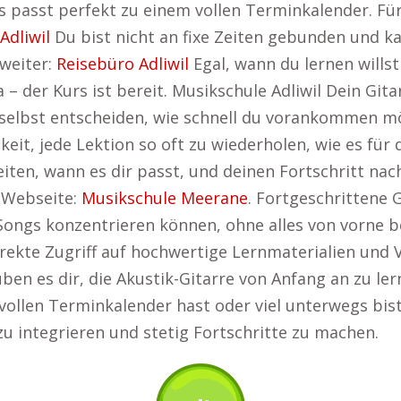
ses passt perfekt zu einem vollen Terminkalender. Fü
Adliwil
Du bist nicht an fixe Zeiten gebunden und ka
weiter:
Reisebüro Adliwil
Egal, wann du lernen willst
– der Kurs ist bereit. Musikschule Adliwil Dein Git
 selbst entscheiden, wie schnell du vorankommen mö
eit, jede Lektion so oft zu wiederholen, wie es für di
eiten, wann es dir passt, und deinen Fortschritt nac
r Webseite:
Musikschule Meerane
. Fortgeschrittene G
 Songs konzentrieren können, ohne alles von vorne 
irekte Zugriff auf hochwertige Lernmaterialien und 
auben es dir, die Akustik-Gitarre von Anfang an zu 
vollen Terminkalender hast oder viel unterwegs bist,
g zu integrieren und stetig Fortschritte zu machen.