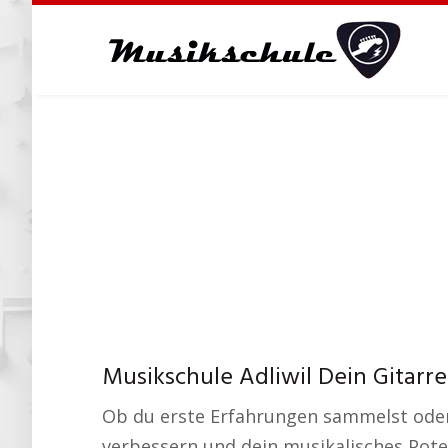
Skip
to
main
content
Musikschule Adliwil Dein Gitarr
Ob du erste Erfahrungen sammelst oder 
verbessern und dein musikalisches Poten