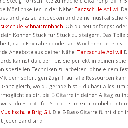
und stetig Fortschritte zu machen. Gitarrenprofi in 
de Möglichkeiten in der Nähe:
Tanzschule Adliwil
Das
Blues und Jazz zu entdecken und deine musikalische K
sikschule Schnaittenbach
. Ob du neu anfängst oder
, dein Können Stück für Stück zu steigern. Das Tolle
 Arbeit, nach Feierabend oder am Wochenende lernst
ende Angebote aus deiner Nähe:
Tanzschule Adliwil
D
ds kannst du üben, bis sie perfekt in deinen Spielst
an speziellen Techniken zu arbeiten, ohne einem fest
 Mit dem sofortigen Zugriff auf alle Ressourcen kann
 Ganz gleich, wo du gerade bist – du hast alles, um 
ermöglicht es dir, die E-Gitarre in deinen Alltag zu i
wirst du Schritt für Schritt zum Gitarrenheld. Intere
Musikschule Brig Gli
. Die E-Bass-Gitarre führt dich 
t jeder Band sind.