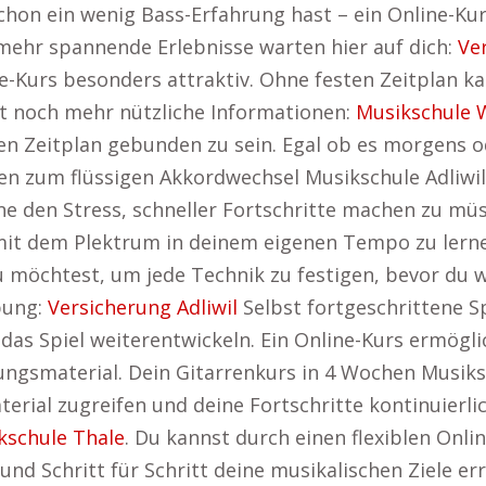
hon ein wenig Bass-Erfahrung hast – ein Online-Kurs
 mehr spannende Erlebnisse warten hier auf dich:
Ve
-Kurs besonders attraktiv. Ohne festen Zeitplan ka
tet noch mehr nützliche Informationen:
Musikschule 
rren Zeitplan gebunden zu sein. Egal ob es morgens 
ten zum flüssigen Akkordwechsel Musikschule Adliwil
den Stress, schneller Fortschritte machen zu müsse
 mit dem Plektrum in deinem eigenen Tempo zu lern
du möchtest, um jede Technik zu festigen, bevor du 
bung:
Versicherung Adliwil
Selbst fortgeschrittene S
das Spiel weiterentwickeln. Ein Online-Kurs ermöglic
ngsmaterial. Dein Gitarrenkurs in 4 Wochen Musiks
terial zugreifen und deine Fortschritte kontinuierli
kschule Thale
. Du kannst durch einen flexiblen Onli
und Schritt für Schritt deine musikalischen Ziele er