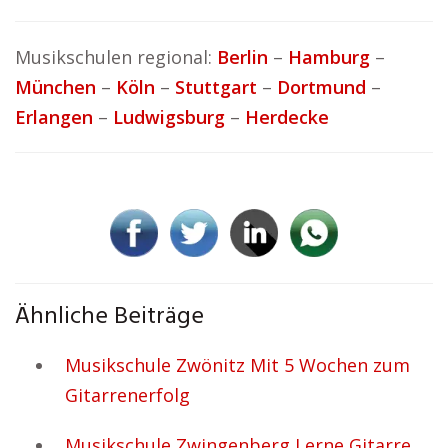
Musikschulen regional:
Berlin
–
Hamburg
–
München
–
Köln
–
Stuttgart
–
Dortmund
–
Erlangen
–
Ludwigsburg
–
Herdecke
Ähnliche Beiträge
Musikschule Zwönitz Mit 5 Wochen zum
Gitarrenerfolg
Musikschule Zwingenberg Lerne Gitarre