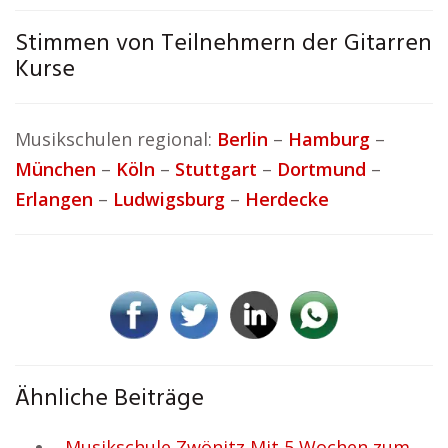
Stimmen von Teilnehmern der Gitarren
Kurse
Musikschulen regional:
Berlin
–
Hamburg
–
München
–
Köln
–
Stuttgart
–
Dortmund
–
Erlangen
–
Ludwigsburg
–
Herdecke
Ähnliche Beiträge
Musikschule Zwönitz Mit 5 Wochen zum