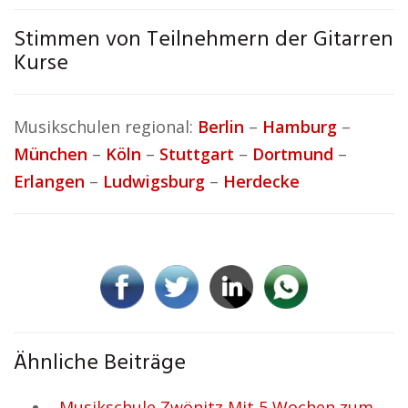
Stimmen von Teilnehmern der Gitarren
Kurse
Musikschulen regional:
Berlin
–
Hamburg
–
München
–
Köln
–
Stuttgart
–
Dortmund
–
Erlangen
–
Ludwigsburg
–
Herdecke
Ähnliche Beiträge
Musikschule Zwönitz Mit 5 Wochen zum