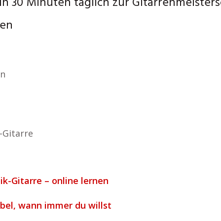
n 30 Minuten täglich zur Gitarrenmeisters
nen
an
-Gitarre
ik-Gitarre – online lernen
ibel, wann immer du willst