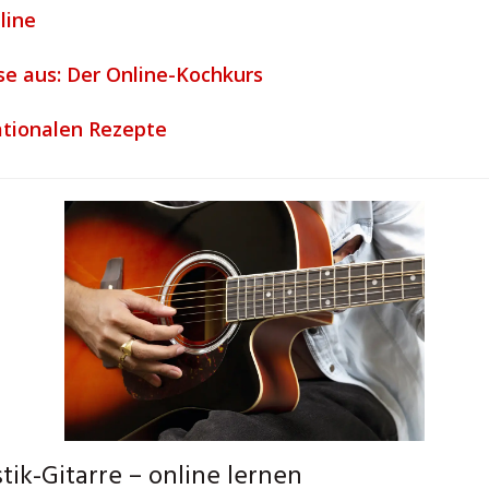
line
e aus: Der Online-Kochkurs
nationalen Rezepte
tik-Gitarre – online lernen