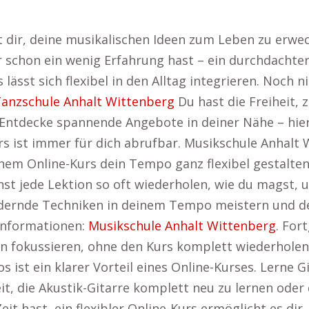
ht dir, deine musikalischen Ideen zum Leben zu erw
r schon ein wenig Erfahrung hast – ein durchdachter
 lässt sich flexibel in den Alltag integrieren. Noch 
anzschule Anhalt Wittenberg
Du hast die Freiheit, 
 Entdecke spannende Angebote in deiner Nähe – hie
s ist immer für dich abrufbar. Musikschule Anhalt 
nem Online-Kurs dein Tempo ganz flexibel gestalten.
st jede Lektion so oft wiederholen, wie du magst,
rdernde Techniken in deinem Tempo meistern und de
 Informationen:
Musikschule Anhalt Wittenberg
. For
iken fokussieren, ohne den Kurs komplett wiederhole
 ist ein klarer Vorteil eines Online-Kurses. Lerne G
it, die Akustik-Gitarre komplett neu zu lernen oder 
it hast, ein flexibler Online-Kurs ermöglicht es dir,