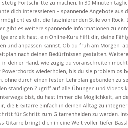
d stetig Fortschritte zu machen. In 30 Minuten tägli
nnte dich interessieren – spannende Angebote aus 
rmöglicht es dir, die faszinierenden Stile von Rock,
Hier gibt es weitere spannende Informationen zu en
ge erzielt hast, ein Online-Kurs hilft dir, deine Fähi
nteilen und anpassen kannst. Ob du früh am Morgen, 
tplan nach deinen Bedürfnissen gestalten. Weitere 
t in deiner Hand, wie zügig du voranschreiten möch
Powerchords wiederholen, bis du sie problemlos beh
n, ohne durch einen festen Lehrplan gebunden zu se
n ständigen Zugriff auf alle Übungen und Videos kan
nterwegs bist, du hast immer die Möglichkeit, an de
ir, die E-Gitarre einfach in deinen Alltag zu integri
chritt für Schritt zum Gitarrenhelden zu werden. Int
ass-Gitarre bringt dich in eine Welt voller tiefer Ba