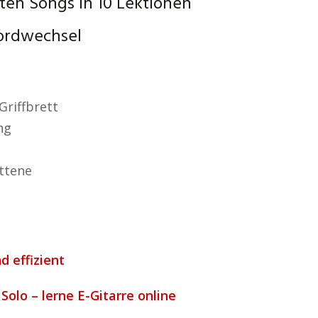
ten Songs in 10 Lektionen
kordwechsel
Griffbrett
ng
ttene
d effizient
olo – lerne E-Gitarre online