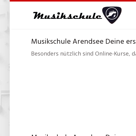
Skip
to
main
content
Musikschule Arendsee Deine ers
Besonders nützlich sind Online-Kurse, da