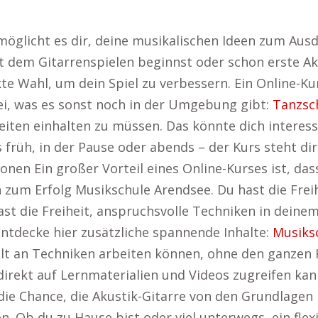
möglicht es dir, deine musikalischen Ideen zum Aus
it dem Gitarrenspielen beginnst oder schon erste Ak
kte Wahl, um dein Spiel zu verbessern. Ein Online-Ku
bei, was es sonst noch in der Umgebung gibt:
Tanzsc
eiten einhalten zu müssen. Das könnte dich intere
rüh, in der Pause oder abends – der Kurs steht dir
onen Ein großer Vorteil eines Online-Kurses ist, d
 zum Erfolg Musikschule Arendsee. Du hast die Freih
hast die Freiheit, anspruchsvolle Techniken in dein
 Entdecke hier zusätzliche spannende Inhalte:
Musiks
ezielt an Techniken arbeiten können, ohne den ganzen
u direkt auf Lernmaterialien und Videos zugreifen ka
die Chance, die Akustik-Gitarre von den Grundlagen 
n. Ob du zu Hause bist oder viel unterwegs, ein flexi