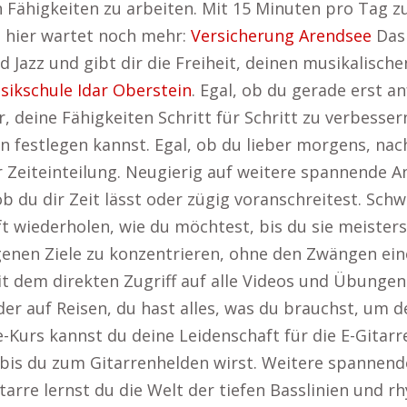
en Fähigkeiten zu arbeiten. Mit 15 Minuten pro Tag 
 – hier wartet noch mehr:
Versicherung Arendsee
Das 
 Jazz und gibt dir die Freiheit, deinen musikalisch
sikschule Idar Oberstein
. Egal, ob du gerade erst 
r, deine Fähigkeiten Schritt für Schritt zu verbesser
an festlegen kannst. Egal, ob du lieber morgens, n
iner Zeiteinteilung. Neugierig auf weitere spannende 
, ob du dir Zeit lässt oder zügig voranschreitest. S
wiederholen, wie du möchtest, bis du sie meisterst
 eigenen Ziele zu konzentrieren, ohne den Zwängen ei
t dem direkten Zugriff auf alle Videos und Übungen 
der auf Reisen, du hast alles, was du brauchst, um d
ne-Kurs kannst du deine Leidenschaft für die E-Gitar
– bis du zum Gitarrenhelden wirst. Weitere spannend
itarre lernst du die Welt der tiefen Basslinien und 