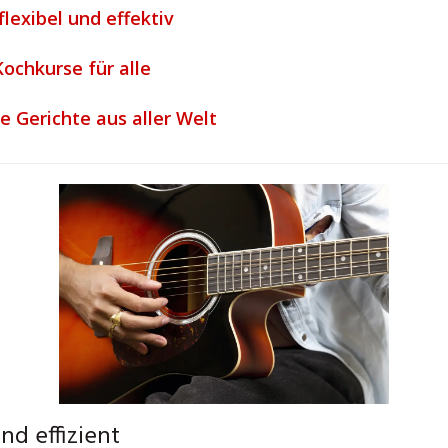
flexibel und effektiv
ochkurse für alle
e Gerichte aus aller Welt
nd effizient