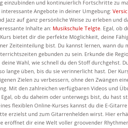
tag einzubinden und kontinuierlich Fortschritte zu m
e interessante Angebote in deiner Umgebung:
Versi
und Jazz auf ganz persönliche Weise zu erleben und d
teressante Inhalte an:
Musikschule Telgte
. Egal, ob 
-Kurs bietet dir die perfekte Möglichkeit, deine Fä
deiner Zeiteinteilung bist. Du kannst lernen, wann du
errichtszeiten gebunden zu sein. Erkunde die Regi
t deine Wahl, wie schnell du den Stoff durchgehst. 
lange üben, bis du sie verinnerlicht hast. Der Kur
igenen Zielen zu verbessern, ohne den Zwängen eines
ng. Mit den zahlreichen verfügbaren Videos und Übu
. Egal, ob du daheim oder unterwegs bist, du hast s
ines flexiblen Online-Kurses kannst du die E-Gitarre
tte erzielst und zum Gitarrenhelden wirst. Hier erh
re eröffnet dir eine Welt voller groovender Rhythmen