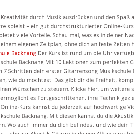
e Kreativität durch Musik ausdrücken und den Spaß a
 spielst – ein gut durchstrukturierter Online-Kurs 
bietet viele Vorteile. Schau mal, was es in deiner N
einem eigenen Zeitplan, ohne dich an feste Zeiten 
hule Backnang
Der Kurs ist rund um die Uhr verfügb
kschule Backnang Mit 10 Lektionen zum perfekten 
n 7 Schritten dein erster Gitarrensong Musikschule
len, wie du möchtest. Das gibt dir die Freiheit, ko
einen Wünschen zu steuern. Klicke hier, um weitere
ät ermöglicht es Fortgeschrittenen, ihre Technik ge
Online-Kurs kannst du jederzeit auf hochwertige V
kschule Backnang. Mit diesen kannst du die Akustik
n. Wo auch immer du dich befindest und wie dein Ta
e Liebe zur Akustik-Gitarre in deinen Alltag einzubi