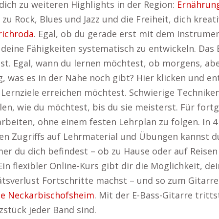
dich zu weiteren Highlights in der Region:
Ernährun
zu Rock, Blues und Jazz und die Freiheit, dich kreati
richroda
. Egal, ob du gerade erst mit dem Instrume
r, deine Fähigkeiten systematisch zu entwickeln. Das
nst. Egal, wann du lernen möchtest, ob morgens, a
, was es in der Nähe noch gibt? Hier klicken und e
ne Lernziele erreichen möchtest. Schwierige Techni
n, wie du möchtest, bis du sie meisterst. Für fortg
arbeiten, ohne einem festen Lehrplan zu folgen. In 4
en Zugriffs auf Lehrmaterial und Übungen kannst du 
r du dich befindest – ob zu Hause oder auf Reisen 
in flexibler Online-Kurs gibt dir die Möglichkeit, dei
ätsverlust Fortschritte machst – und so zum Gitarr
le Neckarbischofsheim
. Mit der E-Bass-Gitarre tritts
stück jeder Band sind.