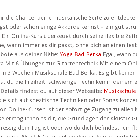
 dir die Chance, deine musikalische Seite zu entdeck
gst oder schon einige Akkorde kennst – ein gut struk
 Ein Online-Kurs überzeugt durch seine flexible Zeit
e, wann immer es dir passt, ohne dich an einen fest
ebote aus deiner Nähe:
Yoga Bad Berka
Egal, wann d
ka Mit 6 Übungen zur Gitarrentechnik Mit einem On
i in 3 Wochen Musikschule Bad Berka. Es gibt keinen
ast du die Freiheit, schwierige Techniken in deinem
 Details findest du auf dieser Webseite:
Musikschule
a sie sich auf spezifische Techniken oder Songs konz
von Online-Kursen ist der sofortige Zugang zu allen
se ermöglichen es dir, die Grundlagen der Akustik-G
ressig dein Tag ist oder wo du dich befindest, ein f
i, deine Akustik-Gitarrenfähigkeiten kontinuierlich 