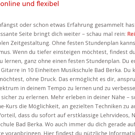
online und flexibel
fängst oder schon etwas Erfahrung gesammelt hast –
sante Seite bringt dich weiter – schau mal rein:
Re
iblen Zeitgestaltung. Ohne festen Stundenplan kanns
us. Wenn du tiefer einsteigen möchtest, findest d
l zu lernen, ganz ohne einen festen Stundenplan. Du 
Gitarre in 10 Einheiten Musikschule Bad Berka. Du k
möchtest, ohne Druck. Das ermöglicht es dir, anspr
ektrum in deinem Tempo zu lernen und zu verbessern.
sicher zu erlernen. Mehr erleben in deiner Nähe – s
ne-Kurs die Möglichkeit, an gezielten Techniken zu a
Vorteil, dass du sofort auf erstklassige Lehrvideos
schule Bad Berka. Wo auch immer du dich gerade aufh
tte voranbringen. Hier findest du nützliche Inform