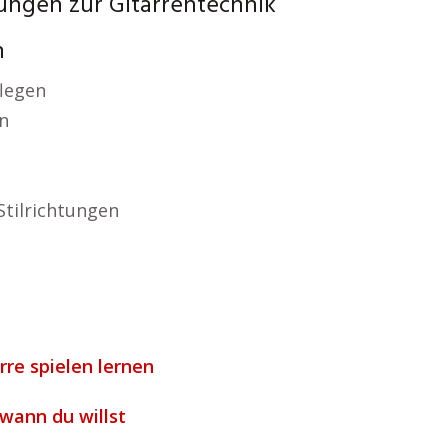
ungen zur Gitarrentechnik
n
flegen
n
Stilrichtungen
rre spielen lernen
 wann du willst