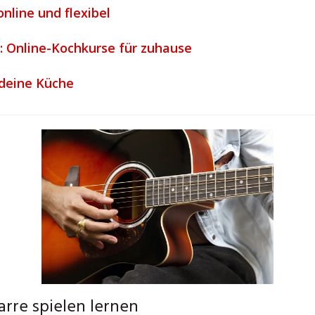
online und flexibel
 Online-Kochkurse für zuhause
 deine Küche
arre spielen lernen