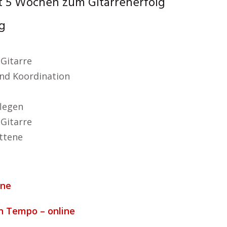
t 5 Wochen zum Gitarrenerfolg
g
Gitarre
nd Koordination
flegen
Gitarre
ttene
ine
n Tempo – online