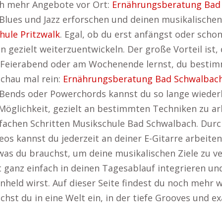
noch mehr Angebote vor Ort:
Ernährungsberatung Bad
Blues und Jazz erforschen und deinen musikalische
hule Pritzwalk
. Egal, ob du erst anfängst oder scho
n gezielt weiterzuentwickeln. Der große Vorteil ist, 
ch Feierabend oder am Wochenende lernst, du bestim
schau mal rein:
Ernährungsberatung Bad Schwalbac
s oder Powerchords kannst du so lange wiederholen
e Möglichkeit, gezielt an bestimmten Techniken zu a
infachen Schritten Musikschule Bad Schwalbach. Dur
os kannst du jederzeit an deiner E-Gitarre arbeiten
s, was du brauchst, um deine musikalischen Ziele zu v
 ganz einfach in deinen Tagesablauf integrieren und
nheld wirst. Auf dieser Seite findest du noch mehr 
uchst du in eine Welt ein, in der tiefe Grooves und