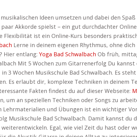
e musikalischen Ideen umsetzen und dabei den Spaß
 paar Akkorde spielst – ein gut durchdachter Online
 Flexibilität ist ein Online-Kurs besonders praktisc
bach
Lerne in deinem eigenen Rhythmus, ohne dich 
? Hier entlang:
Yoga Bad Schwalbach
Ob früh, mittag
albach Mit 5 Wochen zum Gitarrenerfolg Du kannst
i in 3 Wochen Musikschule Bad Schwalbach. Es steht d
en. Es erlaubt dir, komplexe Techniken in deinem 
teressante Fakten findest du auf dieser Webseite:
M
zen, um an speziellen Techniken oder Songs zu arbei
 Lehrmaterialien und Übungen ist ein wichtiger Vor
olg Musikschule Bad Schwalbach. Damit kannst du di
eiterentwickeln. Egal, wie viel Zeit du hast oder wo
für die Akustik-Gitarre in deinen Alltag zu integriere