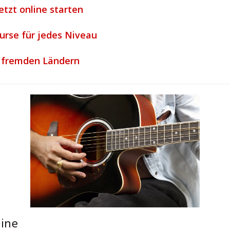
etzt online starten
urse für jedes Niveau
s fremden Ländern
line