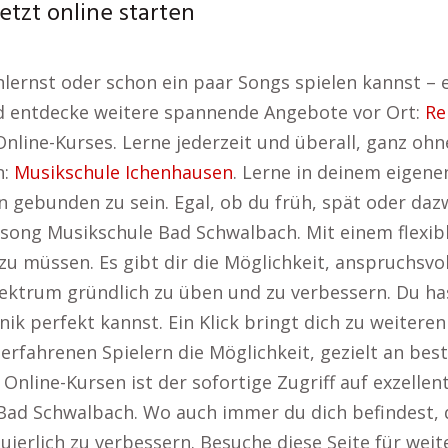
etzt online starten
ernst oder schon ein paar Songs spielen kannst – ein
und entdecke weitere spannende Angebote vor Ort:
Re
s Online-Kurses. Lerne jederzeit und überall, ganz o
n:
Musikschule Ichenhausen
. Lerne in deinem eigen
n gebunden zu sein. Egal, ob du früh, spät oder da
ensong Musikschule Bad Schwalbach. Mit einem flexi
u müssen. Es gibt dir die Möglichkeit, anspruchsvo
lektrum gründlich zu üben und zu verbessern. Du ha
ik perfekt kannst. Ein Klick bringt dich zu weiteren
 erfahrenen Spielern die Möglichkeit, gezielt an be
n Online-Kursen ist der sofortige Zugriff auf exzell
ad Schwalbach. Wo auch immer du dich befindest, da
uierlich zu verbessern. Besuche diese Seite für we