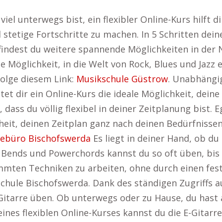
 viel unterwegs bist, ein flexibler Online-Kurs hilft d
 stetige Fortschritte zu machen. In 5 Schritten dein
findest du weitere spannende Möglichkeiten in der
ge Möglichkeit, in die Welt von Rock, Blues und Jaz
folge diesem Link:
Musikschule Güstrow
. Unabhängi
et dir ein Online-Kurs die ideale Möglichkeit, deine 
, dass du völlig flexibel in deiner Zeitplanung bist.
eit, deinen Zeitplan ganz nach deinen Bedürfnissen 
sebüro Bischofswerda
Es liegt in deiner Hand, ob d
ends und Powerchords kannst du so oft üben, bis s
immten Techniken zu arbeiten, ohne durch einen fes
schule Bischofswerda. Dank des ständigen Zugriffs a
-Gitarre üben. Ob unterwegs oder zu Hause, du hast 
eines flexiblen Online-Kurses kannst du die E-Gitarr