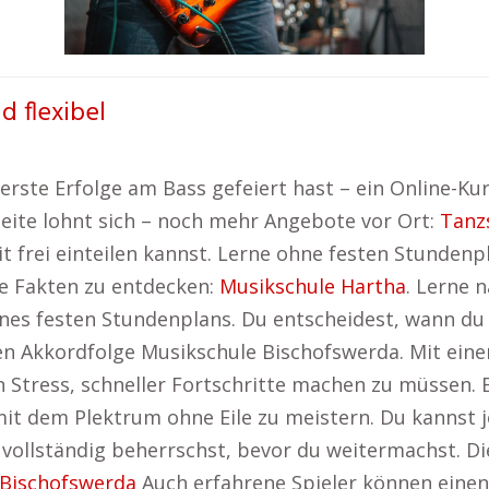
d flexibel
ste Erfolge am Bass gefeiert hast – ein Online-Kurs 
 Seite lohnt sich – noch mehr Angebote vor Ort:
Tanz
eit frei einteilen kannst. Lerne ohne festen Stunden
de Fakten zu entdecken:
Musikschule Hartha
. Lerne 
nes festen Stundenplans. Du entscheidest, wann du 
en Akkordfolge Musikschule Bischofswerda. Mit eine
ress, schneller Fortschritte machen zu müssen. Es
mit dem Plektrum ohne Eile zu meistern. Du kannst j
 vollständig beherrschst, bevor du weitermachst. Di
 Bischofswerda
Auch erfahrene Spieler können einen