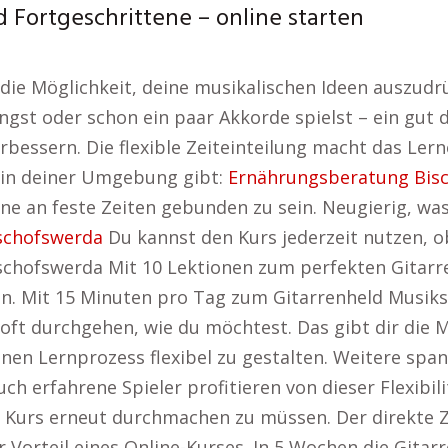
 Fortgeschrittene – online starten
r die Möglichkeit, deine musikalischen Ideen auszud
ngst oder schon ein paar Akkorde spielst – ein gut 
rbessern. Die flexible Zeiteinteilung macht das Le
 in deiner Umgebung gibt:
Ernährungsberatung Bis
ne an feste Zeiten gebunden zu sein. Neugierig, was
schofswerda
Du kannst den Kurs jederzeit nutzen, o
chofswerda Mit 10 Lektionen zum perfekten Gitarren
ren. Mit 15 Minuten pro Tag zum Gitarrenheld Musik
oft durchgehen, wie du möchtest. Das gibt dir die 
en Lernprozess flexibel zu gestalten. Weitere spa
Auch erfahrene Spieler profitieren von dieser Flexibili
 Kurs erneut durchmachen zu müssen. Der direkte 
er Vorteil eines Online-Kurses. In 5 Wochen die Gita