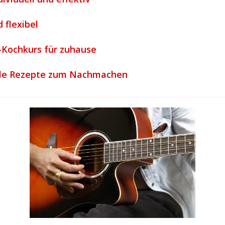
 flexibel
-Kochkurs für zuhause
nale Rezepte zum Nachmachen