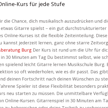
Online-Kurs für jede Stufe
dir die Chance, dich musikalisch auszudrücken und d
twas Gitarre spielst – ein gut durchstrukturierter 
es Online-Kurses ist die flexible Zeiteinteilung. Die
 kannst jederzeit lernen, ganz ohne starre Zeitvor
sberatung Burg
Der Kurs ist rund um die Uhr für di
l in 30 Minuten am Tag Du bestimmst selbst, wie 
n spielend leicht Gitarre lernen Musikschule Burg. E
ion so oft wiederholen, wie es dir passt. Das gibt 
d deinen Fortschritt nach deinen Wünschen zu steu
rfahrene Spieler ist diese Flexibilität besonders prakt
rs neu starten zu müssen. Die unmittelbare Verfüg
von Online-Kursen. Gitarrenspiel in 30 Minuten am 
rre zu beherrschen oder deine Technik zu verbessern.