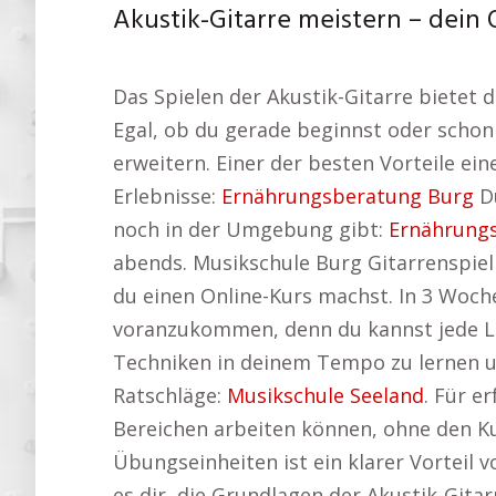
Akustik-Gitarre meistern – dein 
Das Spielen der Akustik-Gitarre bietet 
Egal, ob du gerade beginnst oder schon e
erweitern. Einer der besten Vorteile ein
Erlebnisse:
Ernährungsberatung Burg
Du
noch in der Umgebung gibt:
Ernährung
abends. Musikschule Burg Gitarrenspie
du einen Online-Kurs machst. In 3 Woche
voranzukommen, denn du kannst jede Lekt
Techniken in deinem Tempo zu lernen un
Ratschläge:
Musikschule Seeland
. Für e
Bereichen arbeiten können, ohne den Ku
Übungseinheiten ist ein klarer Vorteil 
es dir, die Grundlagen der Akustik-Gita