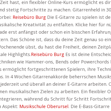
Zeit hast, ein flexibler Online-Kurs ermöglicht es di
 und stetig Fortschritte zu machen. Gitarrenheld in 
orbei:
Reisebüro Burg
Die E-Gitarre zu spielen ist d
kalische Kreativität zu entfalten. Klicke hier für nü
ade erst anfängst oder schon ein bisschen Erfahrung 
ern. Das Schöne ist, dass du deine Zeit genau so eint
chenende übst, du hast die Freiheit, deinen Zeitp
ale Highlights.
Reisebüro Burg
Es ist deine Entschei
niken wie Hammer-ons, Bends oder Powerchords kan
s ermöglicht fortgeschrittenen Spielern, ihre Techni
ns. In 4 Wochen Gitarrenakkorde beherrschen Musik
jederzeit und überall an deiner E-Gitarre arbeiten.
nen musikalischen Zielen zu arbeiten. Ein flexibler O
integrieren, während du Schritt für Schritt Fortsch
n Aspekt:
Musikschule Oberursel
. Die E-Bass-Gitarre 