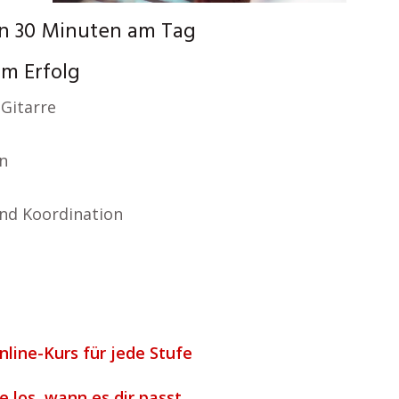
in 30 Minuten am Tag
um Erfolg
Gitarre
n
nd Koordination
nline-Kurs für jede Stufe
e los, wann es dir passt