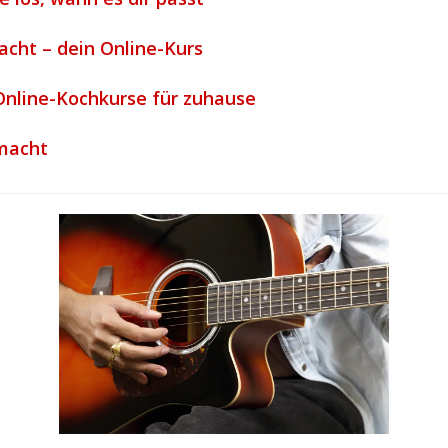
acht – dein Online-Kurs
nline-Kochkurse für zuhause
emacht