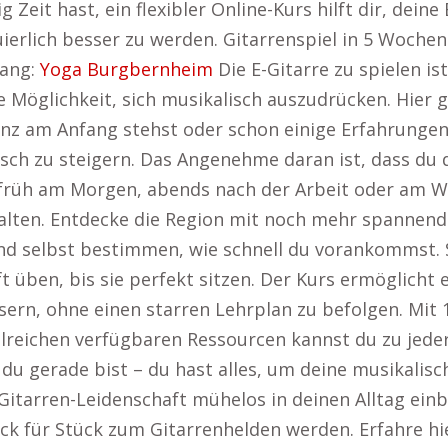
Zeit hast, ein flexibler Online-Kurs hilft dir, deine
uierlich besser zu werden. Gitarrenspiel in 5 Woch
lang:
Yoga Burgbernheim
Die E-Gitarre zu spielen is
e Möglichkeit, sich musikalisch auszudrücken. Hier 
nz am Anfang stehst oder schon einige Erfahrungen 
sch zu steigern. Das Angenehme daran ist, dass du 
u früh am Morgen, abends nach der Arbeit oder am W
talten. Entdecke die Region mit noch mehr spannen
nd selbst bestimmen, wie schnell du vorankommst.
üben, bis sie perfekt sitzen. Der Kurs ermöglicht e
ssern, ohne einen starren Lehrplan zu befolgen. Mi
reichen verfügbaren Ressourcen kannst du zu jeder 
 du gerade bist – du hast alles, um deine musikalisc
E-Gitarren-Leidenschaft mühelos in deinen Alltag ei
ück für Stück zum Gitarrenhelden werden. Erfahre 