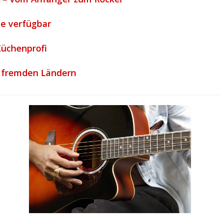
ne verfügbar
Küchenprofi
s fremden Ländern