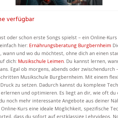
ine verfügbar
t oder schon erste Songs spielst – ein Online-Kurs 
einfach hier:
Ernährungsberatung Burgbernheim
Die
rne, wann und wo du möchtest, ohne dich an einen st
uf dich:
Musikschule Leimen
. Du kannst lernen, wan
ans. Egal ob morgens, abends oder zwischendurch 
 Schritten Musikschule Burgbernheim. Mit einem flex
Druck zu setzen. Dadurch kannst du komplexe Techn
rlernen und optimieren. Es liegt an dir, wie oft du
st du noch mehr interessante Angebote aus deiner Nä
n Online-Kurs eine ideale Möglichkeit, spezifische Te
Vorteil, dass du sofort auf erstklassige Lehrvideos,