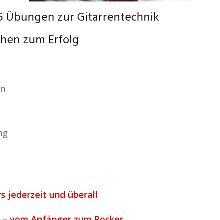
6 Übungen zur Gitarrentechnik
chen zum Erfolg
an
ng
s jederzeit und überall
re – vom Anfänger zum Rocker