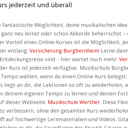
rs jederzeit und überall
ne fantastische Möglichkeit, deine musikalischen Id
 ganz neu lernst oder schon Akkorde beherrschst – e
 Vorteil eines Online-Kurses ist die Möglichkeit, jed
ier entlang:
Versicherung Burgbernheim
Lerne dann,
uf Entdeckungsreise sind – hier wartet noch mehr:
Ver
der Kurs ist jederzeit verfügbar. Musikschule Bur
Tempo wählen, wenn du einen Online-Kurs belegst. E
iegt an dir, die Lektionen so oft zu wiederholen, wi
in deinem eigenen Tempo zu lernen und deinen Fort
auf dieser Webseite:
Musikschule Werther
. Diese Flex
t zu verbessern, ohne den gesamten Kurs wiederhole
riff auf hochwertige Lernmaterialien und Videos. Git
ichen es dir, die Grundlagen der Akustik-Gitarre z