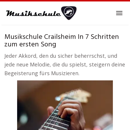
Skip
to
Tog
main
navi
content
Musikschule Crailsheim In 7 Schritten
zum ersten Song
Jeder Akkord, den du sicher beherrschst, und
jede neue Melodie, die du spielst, steigern deine
Begeisterung fürs Musizieren.