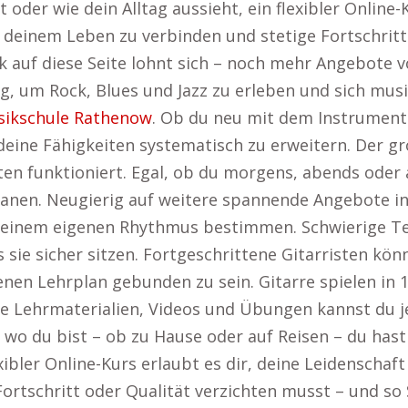
 oder wie dein Alltag aussieht, ein flexibler Online-
t deinem Leben zu verbinden und stetige Fortschritt
ck auf diese Seite lohnt sich – noch mehr Angebote v
eg, um Rock, Blues und Jazz zu erleben und sich musik
ikschule Rathenow
. Ob du neu mit dem Instrument 
 deine Fähigkeiten systematisch zu erweitern. Der gro
esten funktioniert. Egal, ob du morgens, abends ode
 planen. Neugierig auf weitere spannende Angebote in
einem eigenen Rhythmus bestimmen. Schwierige T
sie sicher sitzen. Fortgeschrittene Gitarristen kön
nen Lehrplan gebunden zu sein. Gitarre spielen in 
he Lehrmaterialien, Videos und Übungen kannst du je
h, wo du bist – ob zu Hause oder auf Reisen – du has
xibler Online-Kurs erlaubt es dir, deine Leidenschaft
 Fortschritt oder Qualität verzichten musst – und s