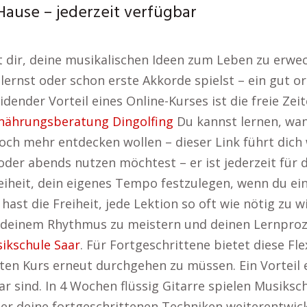
Hause – jederzeit verfügbar
ht dir, deine musikalischen Ideen zum Leben zu erw
ernst oder schon erste Akkorde spielst – ein gut org
ender Vorteil eines Online-Kurses ist die freie Zeit
nährungsberatung Dingolfing
Du kannst lernen, wann
noch mehr entdecken wollen – dieser Link führt dich
der abends nutzen möchtest – er ist jederzeit für d
reiheit, dein eigenes Tempo festzulegen, wenn du ei
hast die Freiheit, jede Lektion so oft wie nötig zu 
n deinem Rhythmus zu meistern und deinen Lernprozes
ikschule Saar
. Für Fortgeschrittene bietet diese Fle
n Kurs erneut durchgehen zu müssen. Ein Vorteil ei
ar sind. In 4 Wochen flüssig Gitarre spielen Musiksc
er deine fortgeschrittenen Techniken weiterentwick