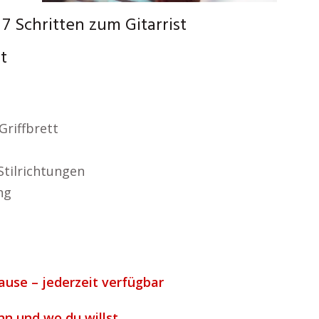
7 Schritten zum Gitarrist
t
Griffbrett
Stilrichtungen
ng
ause – jederzeit verfügbar
nn und wo du willst