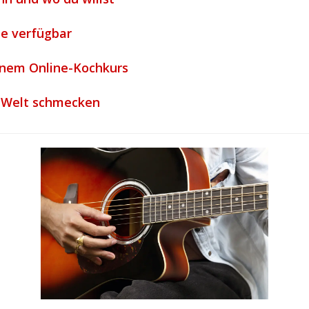
ne verfügbar
inem Online-Kochkurs
e Welt schmecken