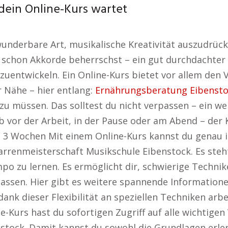
 dein Online-Kurs wartet
e wunderbare Art, musikalische Kreativität auszudr
schon Akkorde beherrschst – ein gut durchdachter On
entwickeln. Ein Online-Kurs bietet vor allem den Vor
 Nähe – hier entlang:
Ernährungsberatung Eibenst
 zu müssen. Das solltest du nicht verpassen – ein we
b vor der Arbeit, in der Pause oder am Abend – der K
n 3 Wochen Mit einem Online-Kurs kannst du genau 
tarrenmeisterschaft Musikschule Eibenstock. Es steht 
po zu lernen. Es ermöglicht dir, schwierige Techn
upassen. Hier gibt es weitere spannende Information
dank dieser Flexibilität an speziellen Techniken ar
Kurs hast du sofortigen Zugriff auf alle wichtigen
stock. Damit kannst du sowohl die Grundlagen erle