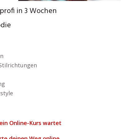
profi in 3 Wochen
odie
an
Stilrichtungen
ng
style
dein Online-Kurs wartet
arte deinen Weg online