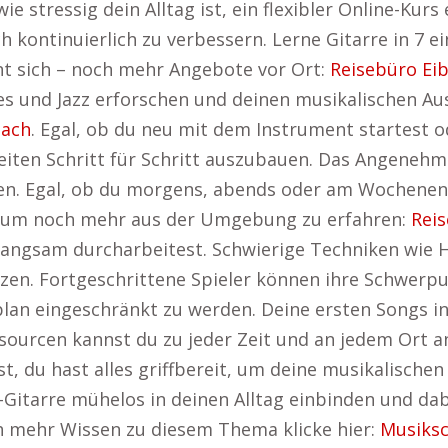
e stressig dein Alltag ist, ein flexibler Online-Kurs 
h kontinuierlich zu verbessern. Lerne Gitarre in 7 
ohnt sich – noch mehr Angebote vor Ort:
Reisebüro Ei
 und Jazz erforschen und deinen musikalischen Ausd
bach
. Egal, ob du neu mit dem Instrument startest o
gkeiten Schritt für Schritt auszubauen. Das Angeneh
n. Egal, ob du morgens, abends oder am Wochenende
ier, um noch mehr aus der Umgebung zu erfahren:
Rei
r langsam durcharbeitest. Schwierige Techniken wi
itzen. Fortgeschrittene Spieler können ihre Schwerp
plan eingeschränkt zu werden. Deine ersten Songs i
sourcen kannst du zu jeder Zeit und an jedem Ort an
, du hast alles griffbereit, um deine musikalischen 
-Gitarre mühelos in deinen Alltag einbinden und dab
h mehr Wissen zu diesem Thema klicke hier:
Musiksc