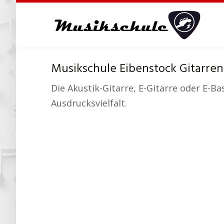
Skip
to
main
content
Musikschule Eibenstock Gitarren
Die Akustik-Gitarre, E-Gitarre oder E-Ba
Ausdrucksvielfalt.