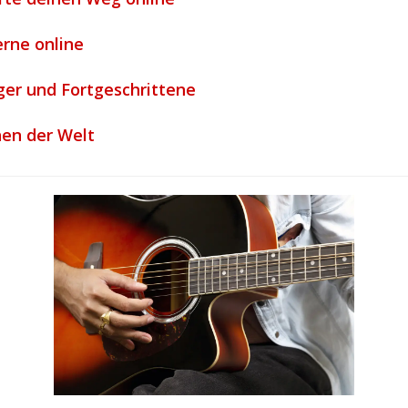
erne online
ger und Fortgeschrittene
en der Welt