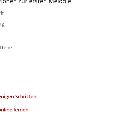
tionen zur ersten Melodie
ff
ng
ttene
enigen Schritten
 online lernen