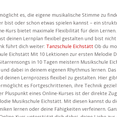
möglicht es, die eigene musikalische Stimme zu find
r bist oder schon etwas spielen kannst – ein struktu
e-Kurs bietet maximale Flexibilität für dein Lernen.
t deinen Lernplan flexibel gestalten und bist nicht 
k führt dich weiter:
Tanzschule Eichstätt
Ob du mor
hule Eichstätt Mit 10 Lektionen zur ersten Melodie 
Gitarrensongs in 10 Tagen meistern Musikschule Eich
nd dabei in deinem eigenen Rhythmus lernen. Das gi
deinen Lernprozess flexibel zu gestalten. Hier gib
t ermöglicht es Fortgeschrittenen, ihre Technik gez
r Pluspunkt eines Online-Kurses ist der direkte Zug
elodie Musikschule Eichstätt. Mit diesen kannst du d
iken lernen oder deine Fähigkeiten verfeinern. Ganz
 Online-Kurs unterstützt dich dabei, deine Liebe zur 