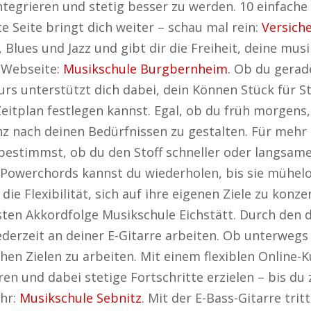
integrieren und stetig besser zu werden. 10 einfache
e Seite bringt dich weiter – schau mal rein:
Versich
 Blues und Jazz und gibt dir die Freiheit, deine musik
r Webseite:
Musikschule Burgbernheim
. Ob du gerad
urs unterstützt dich dabei, dein Können Stück für S
eitplan festlegen kannst. Egal, ob du früh morgen
anz nach deinen Bedürfnissen zu gestalten. Für mehr
estimmst, ob du den Stoff schneller oder langsame
owerchords kannst du wiederholen, bis sie mühelos
 die Flexibilität, sich auf ihre eigenen Ziele zu kon
ersten Akkordfolge Musikschule Eichstätt. Durch de
derzeit an deiner E-Gitarre arbeiten. Ob unterwegs 
en Zielen zu arbeiten. Mit einem flexiblen Online-K
en und dabei stetige Fortschritte erzielen – bis du
ehr:
Musikschule Sebnitz
. Mit der E-Bass-Gitarre trit