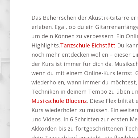
Das Beherrschen der Akustik-Gitarre er
erleben. Egal, ob du ein Gitarrenanfänge
um dein Können zu verbessern. Ein Onlin
Highlights.
Tanzschule Eichstätt
Du kanns
noch mehr entdecken wollen – dieser Lin
der Kurs ist immer für dich da. Musiksc
wenn du mit einem Online-Kurs lernst. 
wiederholen, wann immer du möchtest, u
Techniken in deinem Tempo zu üben und 
Musikschule Bludenz
. Diese Flexibilitä
Kurs wiederholen zu müssen. Ein weitere
und Videos. In 6 Schritten zur ersten M
Akkorden bis zu fortgeschrittenen Techn
dein Tagesablauf aussieht, ein flexibler