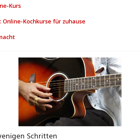
ine-Kurs
 Online-Kochkurse für zuhause
emacht
wenigen Schritten