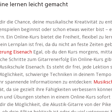
line lernen leicht gemacht
dir die Chance, deine musikalische Kreativität zu e
nspielen beginnst oder schon etwas weiter bist – ei
n. Ein Online-Kurs bietet die Freiheit, flexibel zu l
ein Lernplan ist frei, da du nicht an feste Zeiten g
erung Eisenach
Egal, ob du den Kurs morgens, mittag
che Schritte zum Gitarrenerfolg Ein Online-Kurs gibt
Musikschule Eisenach. Es steht dir frei, jede Lektion
öglichkeit, schwierige Techniken in deinem Tempo
 mehr spannende Informationen zu entdecken:
Musiksc
ität, da sie gezielt ihre Fähigkeiten verbessern kön
n und Übungen stehen in einem Online-Kurs sofort z
ir die Möglichkeit, die Akustik-Gitarre von der Pike
b dein Alltag hektisch ist oder du viel unterwegs bis