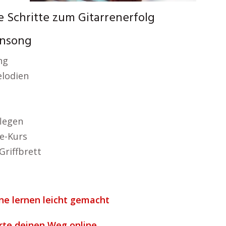
e Schritte zum Gitarrenerfolg
rensong
ng
lodien
flegen
e-Kurs
Griffbrett
ine lernen leicht gemacht
arte deinen Weg online