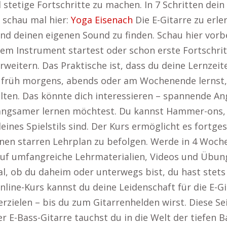
d stetige Fortschritte zu machen. In 7 Schritten dei
 schau mal hier:
Yoga Eisenach
Die E-Gitarre zu erle
und deinen eigenen Sound zu finden. Schau hier vor
em Instrument startest oder schon erste Fortschritt
erweitern. Das Praktische ist, dass du deine Lernzei
 früh morgens, abends oder am Wochenende lernst, d
lten. Das könnte dich interessieren – spannende A
 langsamer lernen möchtest. Du kannst Hammer-ons,
deines Spielstils sind. Der Kurs ermöglicht es fortge
einen starren Lehrplan zu befolgen. Werde in 4 Woc
 auf umfangreiche Lehrmaterialien, Videos und Übung
gal, ob du daheim oder unterwegs bist, du hast stet
Online-Kurs kannst du deine Leidenschaft für die E-G
rzielen – bis du zum Gitarrenhelden wirst. Diese Sei
der E-Bass-Gitarre tauchst du in die Welt der tiefen 